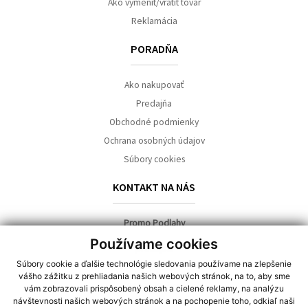
Ako vymeniť/vrátiť tovar
Reklamácia
PORADŇA
Ako nakupovať
Predajňa
Obchodné podmienky
Ochrana osobných údajov
Súbory cookies
KONTAKT NA NÁS
Promo Podlahy
Používame cookies
predajňa:
Súbory cookie a ďalšie technológie sledovania používame na zlepšenie
Toryská 3
vášho zážitku z prehliadania našich webových stránok, na to, aby sme
040 11 Košice
vám zobrazovali prispôsobený obsah a cielené reklamy, na analýzu
návštevnosti našich webových stránok a na pochopenie toho, odkiaľ naši