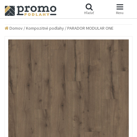
Hľadať
Menu
Domov
/
Kompozitné podlahy
/
PARADOR MODULAR ONE