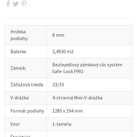
Hrúbka
8 mm
podlahy:
Balenie:
2,4930 m2
Bezlepidlový zámkový clic systém
Zámok:
Safe-Lock PRO
Záťažová trieda
23/33
V-drážka
4-stranná Mini-V-drážka
Formát podlahy
1285 x 194 mm
Vzor
1-lamela