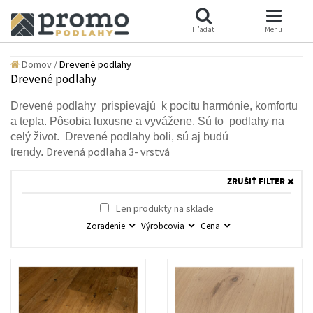
Hľadať
Menu
Domov
/
Drevené podlahy
Drevené podlahy
Drevené podlahy  prispievajú  k pocitu harmónie, komfortu 
a tepla. Pôsobia luxusne a vyvážene. 
Sú
 to 
 p
odlahy na 
celý život.  Drevené podlahy boli, sú aj budú 
Drevená podlaha 3- vrstvá 
trendy. 
ZRUŠIŤ FILTER
Len produkty na sklade
Zoradenie
Výrobcovia
Cena