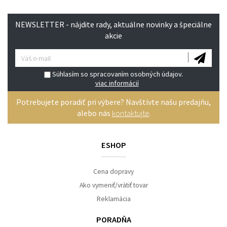
NEWSLETTER - nájdite rady, aktuálne novinky a špeciálne
akcie
Súhlasím so spracovaním osobných údajov.
viac informácií
Potrebujete poradiť pri výbere? Navštívte našu predajňu,
alebo nás
kontaktujte
.
ESHOP
Cena dopravy
Ako vymeniť/vrátiť tovar
Reklamácia
PORADŇA