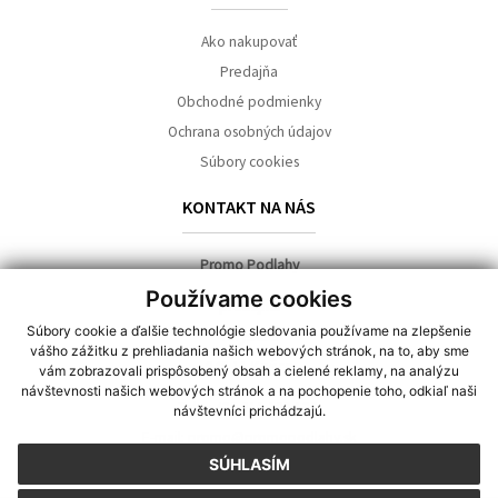
Ako nakupovať
Predajňa
Obchodné podmienky
Ochrana osobných údajov
Súbory cookies
KONTAKT NA NÁS
Promo Podlahy
Používame cookies
predajňa:
Súbory cookie a ďalšie technológie sledovania používame na zlepšenie
Toryská 3
vášho zážitku z prehliadania našich webových stránok, na to, aby sme
040 11 Košice
vám zobrazovali prispôsobený obsah a cielené reklamy, na analýzu
návštevnosti našich webových stránok a na pochopenie toho, odkiaľ naši
Tel.:
+421 910 100 130
návštevníci prichádzajú.
E-mail:
promo@promopodlahy.sk
SÚHLASÍM