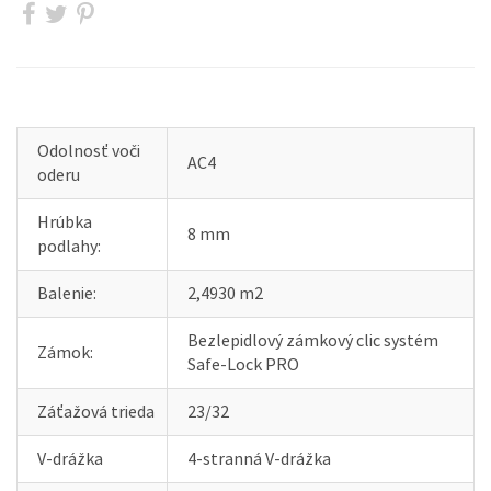
Odolnosť voči
AC4
oderu
Hrúbka
8 mm
podlahy:
Balenie:
2,4930 m2
Bezlepidlový zámkový clic systém
Zámok:
Safe-Lock PRO
Záťažová trieda
23/32
V-drážka
4-stranná V-drážka