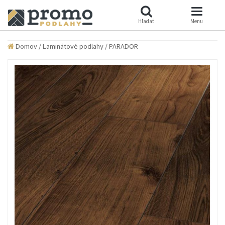
Hľadať
Menu
Domov
/
Laminátové podlahy
/
PARADOR